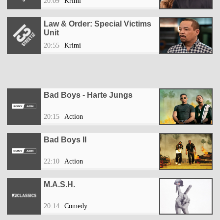
20:09
Krimi
Law & Order: Special Victims
Unit
20:55
Krimi
Bad Boys - Harte Jungs
20:15
Action
Bad Boys II
22:10
Action
M.A.S.H.
20:14
Comedy