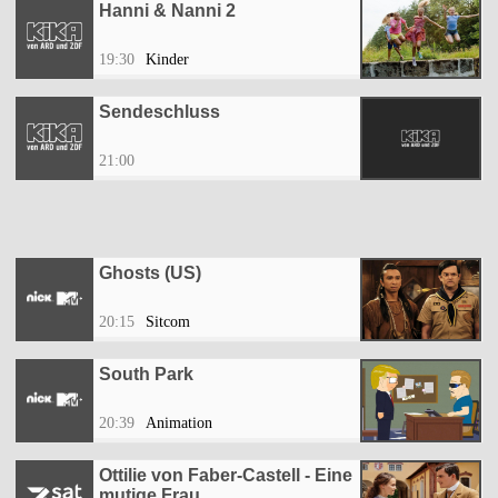
Hanni & Nanni 2
19:30
Kinder
Sendeschluss
21:00
Ghosts (US)
20:15
Sitcom
South Park
20:39
Animation
Ottilie von Faber-Castell - Eine
mutige Frau