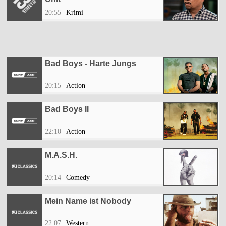
20:55
Krimi
Bad Boys - Harte Jungs
20:15
Action
Bad Boys II
22:10
Action
M.A.S.H.
20:14
Comedy
Mein Name ist Nobody
22:07
Western