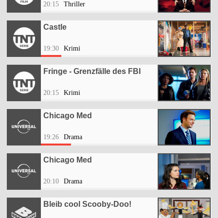
20:15
Thriller
Castle
19:30
Krimi
Fringe - Grenzfälle des FBI
20:15
Krimi
Chicago Med
19:26
Drama
Chicago Med
20:10
Drama
Bleib cool Scooby-Doo!