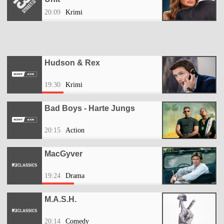
20:09
Krimi
Hudson & Rex
19:30
Krimi
Bad Boys - Harte Jungs
20:15
Action
MacGyver
19:24
Drama
M.A.S.H.
20:14
Comedy