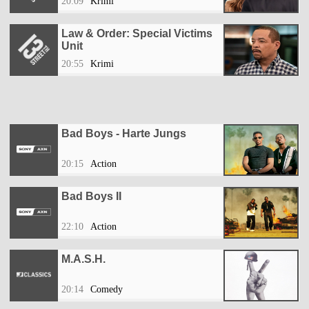
20:09
Krimi
Law & Order: Special Victims
Unit
20:55
Krimi
Bad Boys - Harte Jungs
20:15
Action
Bad Boys II
22:10
Action
M.A.S.H.
20:14
Comedy