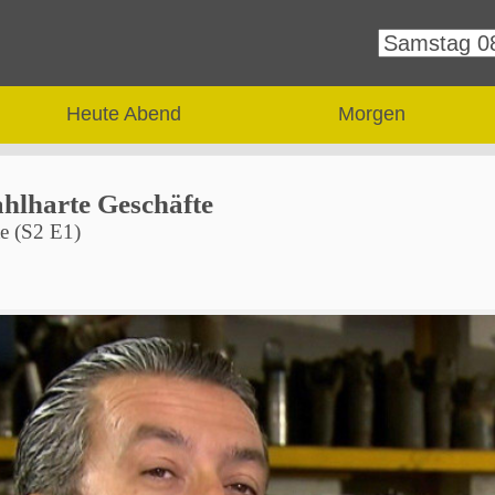
Heute Abend
Morgen
ahlharte Geschäfte
e (S2 E1)