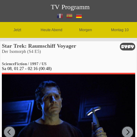
TV Programm
Jetzt
Heute Abend
Morgen
Montag 10
Star Trek: Raumschiff Voyager
Der Isomorph (S4 E5)
ScienceFiction / 1997 / US
Sa 08, 01:27 - 02:16 (00:48)