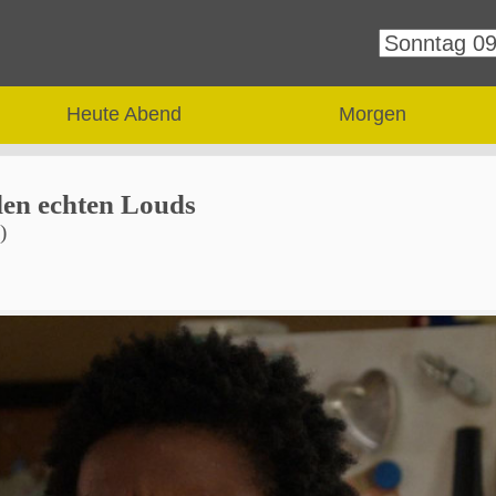
Heute Abend
Morgen
en echten Louds
)