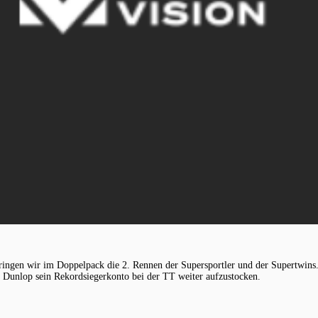
ringen wir im Doppelpack die 2. Rennen der Supersportler und der Supertwins
 Dunlop sein Rekordsiegerkonto bei der TT weiter aufzustocken.