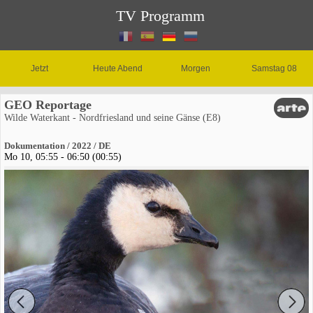
TV Programm
Jetzt
Heute Abend
Morgen
Samstag 08
GEO Reportage
Wilde Waterkant - Nordfriesland und seine Gänse (E8)
Dokumentation / 2022 / DE
Mo 10, 05:55 - 06:50 (00:55)